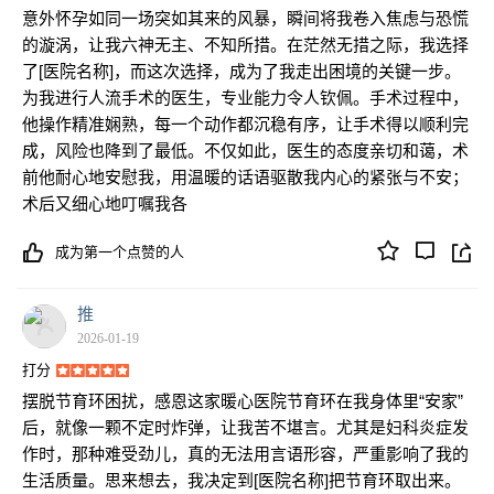
意外怀孕如同一场突如其来的风暴，瞬间将我卷入焦虑与恐慌
的漩涡，让我六神无主、不知所措。在茫然无措之际，我选择
了[医院名称]，而这次选择，成为了我走出困境的关键一步。
为我进行人流手术的医生，专业能力令人钦佩。手术过程中，
他操作精准娴熟，每一个动作都沉稳有序，让手术得以顺利完
成，风险也降到了最低。不仅如此，医生的态度亲切和蔼，术
前他耐心地安慰我，用温暖的话语驱散我内心的紧张与不安；
术后又细心地叮嘱我各
成为第一个点赞的人
推
2026-01-19
打分
摆脱节育环困扰，感恩这家暖心医院节育环在我身体里“安家”
后，就像一颗不定时炸弹，让我苦不堪言。尤其是妇科炎症发
作时，那种难受劲儿，真的无法用言语形容，严重影响了我的
生活质量。思来想去，我决定到[医院名称]把节育环取出来。