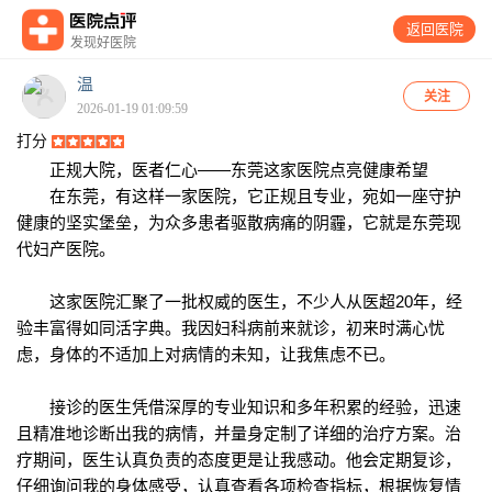
返回医院
发现好医院
温
关注
2026-01-19 01:09:59
打分
正规大院，医者仁心——东莞这家医院点亮健康希望
在东莞，有这样一家医院，它正规且专业，宛如一座守护
健康的坚实堡垒，为众多患者驱散病痛的阴霾，它就是东莞现
代妇产医院。
这家医院汇聚了一批权威的医生，不少人从医超20年，经
验丰富得如同活字典。我因妇科病前来就诊，初来时满心忧
虑，身体的不适加上对病情的未知，让我焦虑不已。
接诊的医生凭借深厚的专业知识和多年积累的经验，迅速
且精准地诊断出我的病情，并量身定制了详细的治疗方案。治
疗期间，医生认真负责的态度更是让我感动。他会定期复诊，
仔细询问我的身体感受，认真查看各项检查指标，根据恢复情