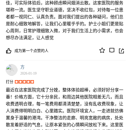
佳，可实际体验后，这种顾虑瞬间烟消云散。这家医院的服务
堪称一流。医生坚守职业道德，坚决不收红包，对待每一位患
者都一视同仁、认真负责。面对我们提出的各种疑问，他们总
是耐心细致地解答，让我们心里暖乎乎的。护士小姐们更是贴
心周到，日常护理细致入微，对于我们生活上的小需求，也会
想尽办法满足，让人感觉
成为第一个点赞的人
方
2026-01-19
打分
最近在这家医院完成了分娩，整体体验超棒，必须好好分享一
番！价格方面，它十分亲民，和周边其他医院相差无几，而且
收费透明合理，每一笔费用都清清楚楚，没有乱收费现象，让
人消费得明明白白、心里踏实。医院环境宜人，一走进就仿佛
置身于温馨的港湾。干净整洁的走廊、明亮宽敞的病房，处处
散发着舒适的气息，让原本紧张的心情瞬间放松下来。这里医