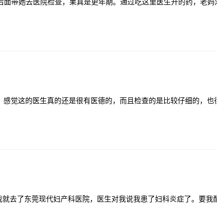
。后面带她去医院检查，果真是更年期。通过吃这里医生开的药，老妈
，感觉这的医生真的还是很有医德的，而且检查的是比较仔细的，也
。我就去了东莞现代妇产科医院，医生对我说我患了妇科炎症了。要我