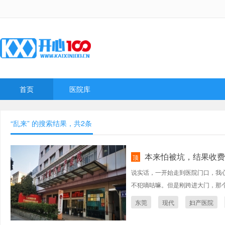
首页
医院库
“乱来” 的搜索结果，共
2
条
本来怕被坑，结果收费
顶
说实话，一开始走到医院门口，我
不犯嘀咕嘛。但是刚跨进大门，那个导
东莞
现代
妇产医院