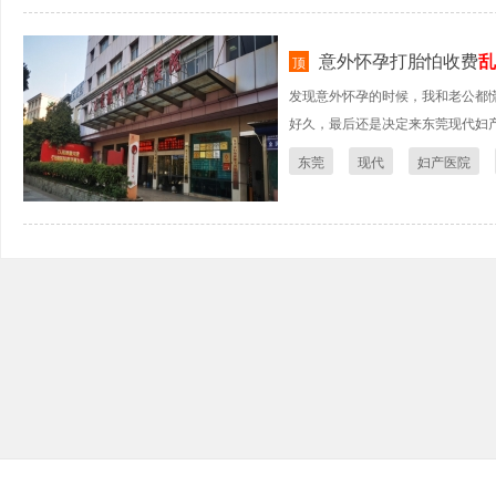
意外怀孕打胎怕收费
乱
顶
发现意外怀孕的时候，我和老公都
好久，最后还是决定来东莞现代妇产医
东莞
现代
妇产医院